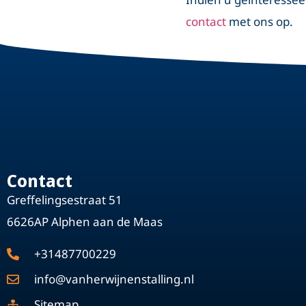
contact
met ons op.
Contact
Greffelingsestraat 51
6626AP Alphen aan de Maas
+31487700229
info@vanherwijnenstalling.nl
Sitemap