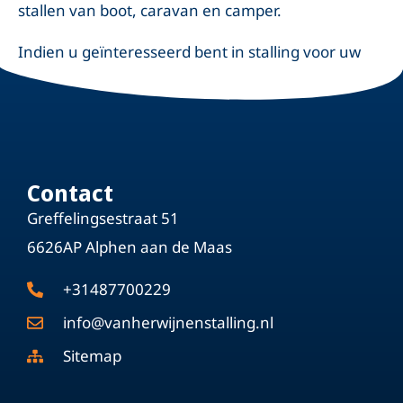
stallen van boot, caravan en camper.
Indien u geïnteresseerd bent in stalling voor uw
camper of caravan in Alphen, neem dan geheel
vrijblijvend
contact
met ons op.
Contact
Greffelingsestraat 51
6626AP Alphen aan de Maas
+31487700229
info@vanherwijnenstalling.nl
Sitemap