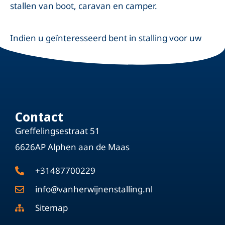
stallen van boot, caravan en camper.
Indien u geïnteresseerd bent in stalling voor uw
camper of caravan in Alphen, neem dan geheel
vrijblijvend
contact
met ons op.
Contact
Greffelingsestraat 51
6626AP Alphen aan de Maas
+31487700229
info@vanherwijnenstalling.nl
Sitemap