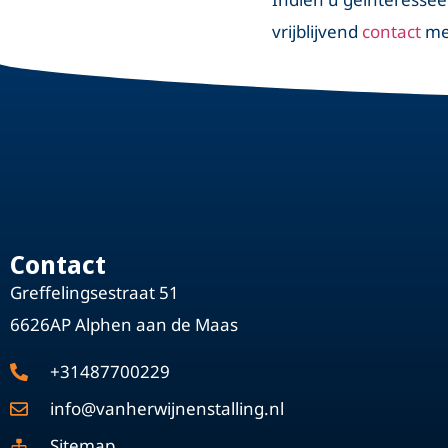
vrijblijvend
contact
met
Contact
Greffelingsestraat 51
6626AP Alphen aan de Maas
+31487700229
info@vanherwijnenstalling.nl
Sitemap