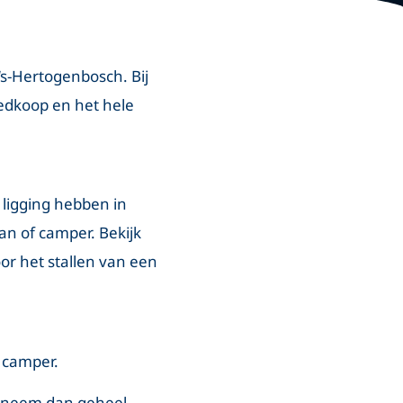
‘s-Hertogenbosch. Bij
oedkoop en het hele
 ligging hebben in
an of camper. Bekijk
r het stallen van een
n camper.
n, neem dan geheel