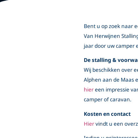
Bent u op zoek naar e
Van Herwijnen Stalling
jaar door uw camper e
De stalling & voorw
Wij beschikken over e
Alphen aan de Maas en
hier
een impressie van
camper of caravan.
Kosten en contact
Hier
vindt u een overz
Indien u geïnteressee